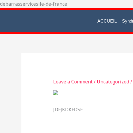
Skip
debarrasservicesile-de-france
to
content
ACCUEIL
Synd
Leave a Comment
/
Uncategorized
/
JDFJKDKFDSF