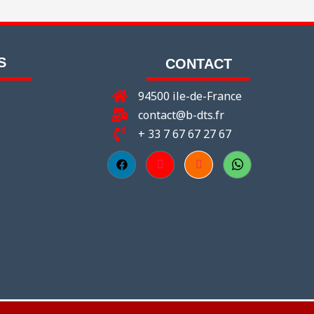
S
CONTACT
94500 ile-de-France
contact@b-dts.fr
+ 33 7 67 67 27 67